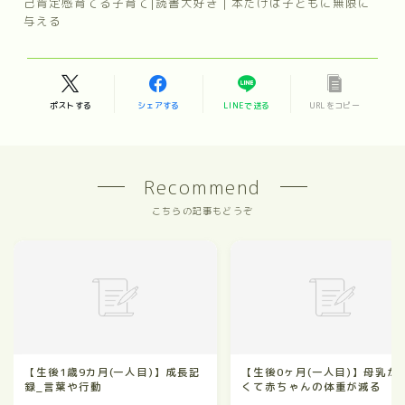
己肯定感育てる子育て|読書大好き｜本だけは子どもに無限に
与える
ポストする
シェアする
LINEで送る
URLをコピー
Recommend
こちらの記事もどうぞ
【生後1歳9カ月(一人目)】成長記
【生後0ヶ月(一人目)】母乳が
録_言葉や行動
くて赤ちゃんの体重が減る