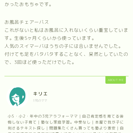
かったおもちゃです。
お風呂チェアーバス
これがないと私はお風呂に入れないくらい重宝していま
す。生後5ヶ月くらいから使っています。
人気のスイマーバはうちの子には合いませんでした。
付けても足をバタバタすることなく、呆然としていたの
で、3回ほど使っただけでした。
ABOUT ME
キリエ
3児のママ
小5・小2・年中の3児アラフォーママ｜自己肯定感を育てる後
悔しない子育て｜塾なし家庭学習。中受なし｜本屋で我が子に
刺さるテキスト探し｜問題集たくさん買っても塾より激安｜自