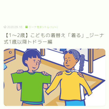
2020.09.16
ジーナ式ネントレ(1y～)
【1～2歳】こどもの着替え「着る」_ジーナ
式1歳以降トドラー編