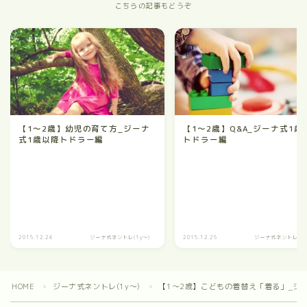
こちらの記事もどうぞ
【1～2歳】幼児の育て方_ジーナ
【1～2歳】Q&A_ジーナ式1歳
式1歳以降トドラー編
トドラー編
2015.12.24
ジーナ式ネントレ(1y～)
2015.12.26
ジーナ式ネントレ(1y
HOME
ジーナ式ネントレ(1y～)
【1～2歳】こどもの着替え「着る」_ジ
＞
＞