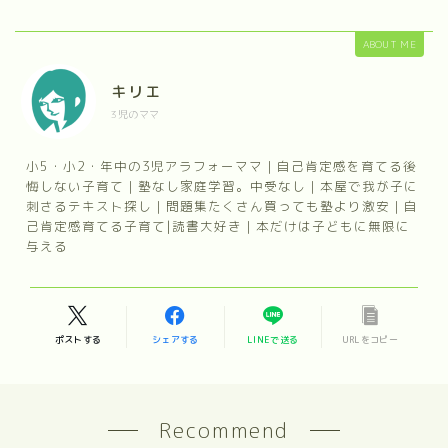
ABOUT ME
キリエ
3児のママ
小5・小2・年中の3児アラフォーママ｜自己肯定感を育てる後
悔しない子育て｜塾なし家庭学習。中受なし｜本屋で我が子に
刺さるテキスト探し｜問題集たくさん買っても塾より激安｜自
己肯定感育てる子育て|読書大好き｜本だけは子どもに無限に
与える
ポストする
シェアする
LINEで送る
URLをコピー
Recommend